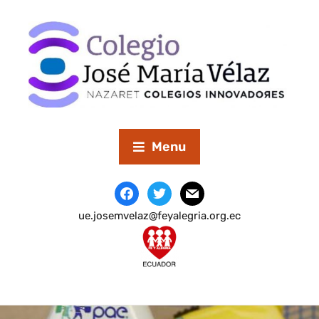
Menu
ue.josemvelaz@feyalegria.org.ec