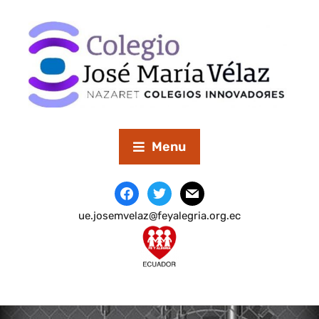
Menu
ue.josemvelaz@feyalegria.org.ec